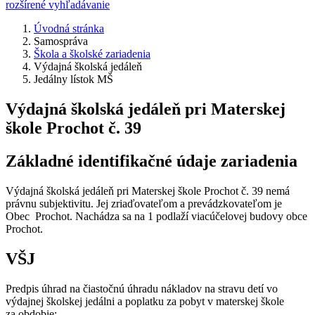
rozšírené vyhľadávanie
Úvodná stránka
Samospráva
Škola a školské zariadenia
Výdajná školská jedáleň
Jedálny lístok MŠ
Výdajná školská jedáleň pri Materskej
škole Prochot č. 39
Základné identifikačné údaje zariadenia
Výdajná školská jedáleň pri Materskej škole Prochot č. 39 nemá
právnu subjektivitu. Jej zriaďovateľom a prevádzkovateľom je
Obec Prochot. Nachádza sa na 1 podlaží viacúčelovej budovy obce
Prochot.
VŠJ
Predpis úhrad na čiastočnú úhradu nákladov na stravu detí vo
výdajnej školskej jedálni a poplatku za pobyt v materskej škole
za obdobie: