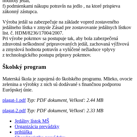
hodnoty jedál,
f) podmienkami nákupu potravín na jedlo , na ktoré prispieva
zákonný zástupca.
Výroba jedál sa zabezpečuje na základe vopred zostaveného
jedálneho lístka v zmysle Zásad pre zostavovanie jedálnych lístkov
list. č. HDM/8236/17004/2007.
Pri výrobe pokrmov sa postupuje tak, aby bola zabezpečená
zdravotná neškodnosť pripravovaných jedál, zachovaná výživová
a zmyslová hodnota potravín a vylúčené nežiaduce vplyvy
z technologického postupu prípravy pokrmov.
Školský program
Materská škola je zapojená do školského programu. Mlieko, ovocie
zelenina a výrobky z nich sú dodávané s finančnou podporou
Európskej únie.
plagat-1.pdf
Typ: PDF dokument, Veľkosť: 2.44 MB
plagat-2.pdf
Typ: PDF dokument, Veľkosť: 2.33 MB
Jedálny lístok MŠ
Organizácia prevádzky
prihláška