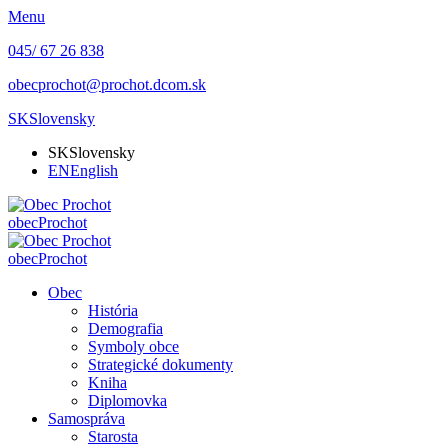
Menu
045/ 67 26 838
obecprochot@prochot.dcom.sk
SK
Slovensky
SK
Slovensky
EN
English
obec
Prochot
obec
Prochot
Obec
História
Demografia
Symboly obce
Strategické dokumenty
Kniha
Diplomovka
Samospráva
Starosta