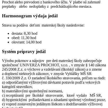
Prochot alebo prevodom z bankového účtu. V platbe sú zahrnuté
preplatky alebo nedoplatky z predchádzajúceho mesiaca.
Harmonogram výdaja jedál
Strava sa podáva deťom materskej školy nasledovne:
desiata: 8,30 hod
obed: 11,30 hod
olovrant: 14,00 hod
Systém prípravy jedál
Výrobu pokrmov a nápojov pre deti materskej školy zabezpečuje
spoločnosť UNIVERZA PROCHOT, s.r.o. , v zmysle § 140 zákona
245/2008 Z.z. o výchove a vzdelávaní (školský zákon) a o zmene
a doplnení niektorých zákonov, v zmysle Vyhlášky MŠ SR
č. 330/2009 Z.z. O zariadení školského stravovania, pričom sa riadi:
a) odporúčanými výživovými dávkami potravín podľa vekových
kategórií stravníkov,
b) materiálovými spotrebnými normami,
c) receptúrami pre školské stravovanie, ktoré vydalo MŠ SR,
d) hygienickými požiadavkami a zásadami správnej výrobnej praxe,
e) vopred zostaveným jedálnym lístkom s dodržiavaním výživovej