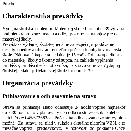
Prochot.
Charakteristika prevádzky
Výdajná školská jedáleň pri Materskej škole Prochot č. 39 vytvára
podmienky pre konzumáciu a odbyt pokrmov a nápojov pre deti
materskej školy.
Prevádzka výdajnej školskej jedálne zabezpečuje podávanie
desiaty, obedov a olovrantov deťom počas ich pobytu v materskej
škole. Plánovaná kapacita jedálne je 15 osôb. Pri nástupe dieťaťa
do materskej školy zákonný zástupca, na základe vyplnenia
prihlášky, prihlási dieťa – stravníka, na stravovanie vo Výdajnej
školskej jedálni pri Materskej škole Prochot č. 39.
Organizácia prevádzky
Prihlasovanie a odhlasovanie na stravu
Strava sa prihlasuje alebo odhlasuje 24 hodín vopred, najneskôr
do 7:30 hod. ráno v plánovaný deň odberu stravy osobne alebo
na tel. čísle: 045/6726838. Počas dňa odhlasovanie zo stravy nie je
možné. Za stravu sa platí v súlade s aktuálne platným VZN, a to
mesačne vopred – preddavkovo, v hotovosti do pokladne Obce