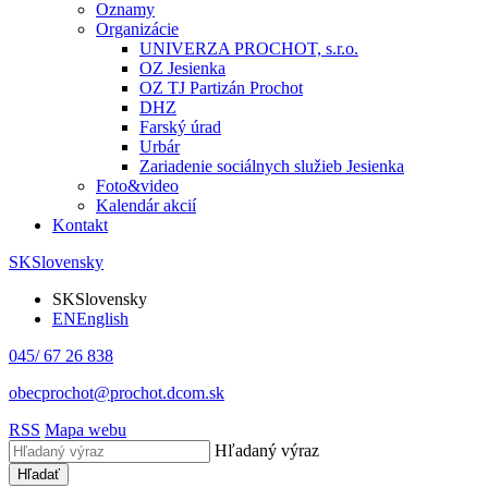
Oznamy
Organizácie
UNIVERZA PROCHOT, s.r.o.
OZ Jesienka
OZ TJ Partizán Prochot
DHZ
Farský úrad
Urbár
Zariadenie sociálnych služieb Jesienka
Foto&video
Kalendár akcií
Kontakt
SK
Slovensky
SK
Slovensky
EN
English
045/ 67 26 838
obecprochot@prochot.dcom.sk
RSS
Mapa webu
Hľadaný výraz
Hľadať