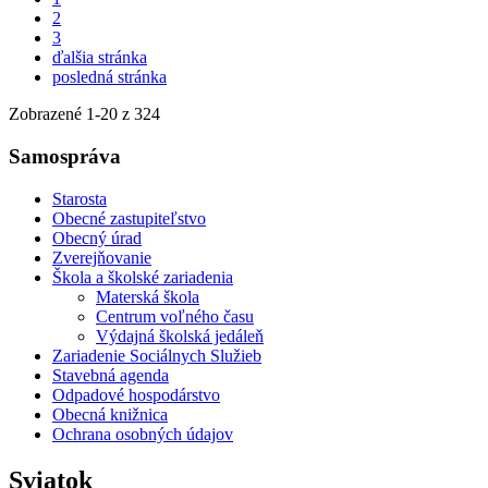
2
3
ďalšia stránka
posledná stránka
Zobrazené
1
-
20
z 324
Samospráva
Starosta
Obecné zastupiteľstvo
Obecný úrad
Zverejňovanie
Škola a školské zariadenia
Materská škola
Centrum voľného času
Výdajná školská jedáleň
Zariadenie Sociálnych Služieb
Stavebná agenda
Odpadové hospodárstvo
Obecná knižnica
Ochrana osobných údajov
Sviatok