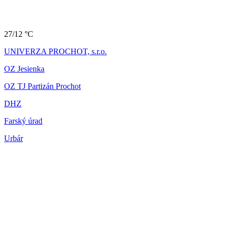
27/12 °C
UNIVERZA PROCHOT, s.r.o.
OZ Jesienka
OZ TJ Partizán Prochot
DHZ
Farský úrad
Urbár