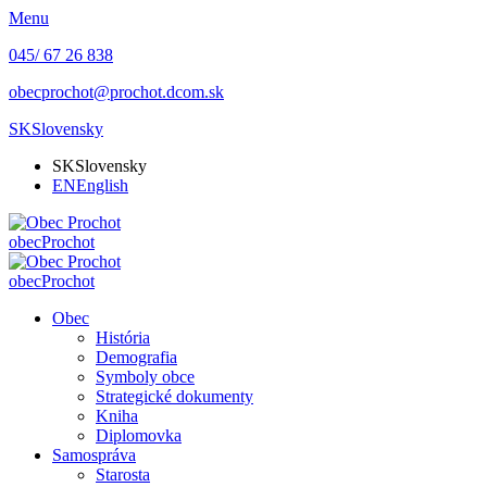
Menu
045/ 67 26 838
obecprochot@prochot.dcom.sk
SK
Slovensky
SK
Slovensky
EN
English
obec
Prochot
obec
Prochot
Obec
História
Demografia
Symboly obce
Strategické dokumenty
Kniha
Diplomovka
Samospráva
Starosta