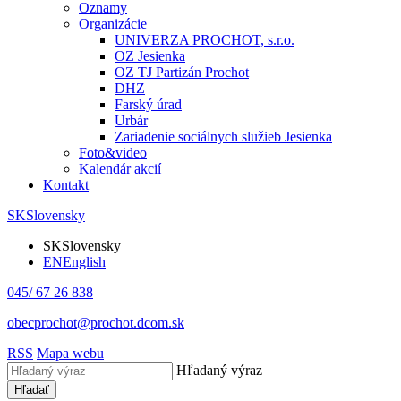
Oznamy
Organizácie
UNIVERZA PROCHOT, s.r.o.
OZ Jesienka
OZ TJ Partizán Prochot
DHZ
Farský úrad
Urbár
Zariadenie sociálnych služieb Jesienka
Foto&video
Kalendár akcií
Kontakt
SK
Slovensky
SK
Slovensky
EN
English
045/ 67 26 838
obecprochot@prochot.dcom.sk
RSS
Mapa webu
Hľadaný výraz
Hľadať