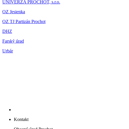
UNIVERZA PROCHOT, s.r.o.
OZ Jesienka
OZ TJ Partizán Prochot
DHZ
Farský úrad
Urbár
Kontakt