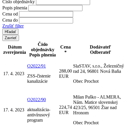
Číslo objednávky
Popis plnenia
Cena od
Cena do
Zrušiť filter
Zavrieť
Číslo
Dátum
Cena
Dodávateľ
objednávky
zverejnenia
*
Odberateľ
Popis plnenia
O2022/91
SlaSTAV, s.r.o., Železničný
288,00
rad 24, 96801 Nová Baňa
17. 4. 2023
ZSS-čistenie
EUR
kanalizácie
Obec Prochot
Milan Paško - ALMERA,
O2022/90
Nám. Matice slovenskej
224,74
423/25, 96501 Žiar nad
aktualizácia-
17. 4. 2023
EUR
Hronom
antivírusový
program
Obec Prochot