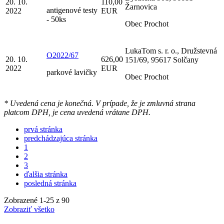
20. 10.
110,00
Žarnovica
antigenové testy
2022
EUR
- 50ks
Obec Prochot
LukaTom s. r. o., Družstevná
O2022/67
20. 10.
626,00
151/69, 95617 Solčany
2022
EUR
parkové lavičky
Obec Prochot
* Uvedená cena je konečná. V prípade, že je zmluvná strana
platcom DPH, je cena uvedená vrátane DPH.
prvá stránka
predchádzajúca stránka
1
2
3
ďalšia stránka
posledná stránka
Zobrazené
1
-
25
z 90
Zobraziť všetko