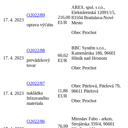
ARES, spol. s r.o.,
Elektrárenská 12091/15,
O2022/89
216,00
83104 Bratislava-Nové
17. 4. 2023
EUR
Mesto
oprava výťahu
Obec Prochot
BBC Systém s.r.o.,
O2022/88
Kamenárska 186, 96601
60,62
17. 4. 2023
Hliník nad Hronom
prevádzkový
EUR
tovar
Obec Prochot
O2022/87
Obec Pitelová, Pitelová 79,
11,88
96611 Pitelová
nakládka
17. 4. 2023
EUR
frézovaného
Obec Prochot
materialu
Miroslav Fabo - arkon,
O2022/86
Strojárska 359/4, 96601
76,99