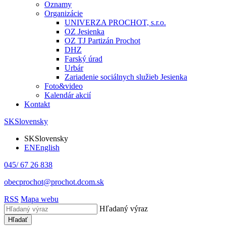
Oznamy
Organizácie
UNIVERZA PROCHOT, s.r.o.
OZ Jesienka
OZ TJ Partizán Prochot
DHZ
Farský úrad
Urbár
Zariadenie sociálnych služieb Jesienka
Foto&video
Kalendár akcií
Kontakt
SK
Slovensky
SK
Slovensky
EN
English
045/ 67 26 838
obecprochot@prochot.dcom.sk
RSS
Mapa webu
Hľadaný výraz
Hľadať