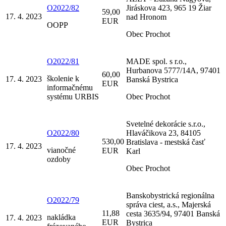
O2022/82
Jiráskova 423, 965 19 Žiar
59,00
17. 4. 2023
nad Hronom
EUR
OOPP
Obec Prochot
O2022/81
MADE spol. s r.o.,
Hurbanova 5777/14A, 97401
60,00
školenie k
17. 4. 2023
Banská Bystrica
EUR
informačnému
systému URBIS
Obec Prochot
Svetelné dekorácie s.r.o.,
O2022/80
Hlaváčikova 23, 84105
530,00
Bratislava - mestská časť
17. 4. 2023
vianočné
EUR
Karl
ozdoby
Obec Prochot
Banskobystrická regionálna
O2022/79
správa ciest, a.s., Majerská
11,88
cesta 3635/94, 97401 Banská
nakládka
17. 4. 2023
EUR
Bystrica