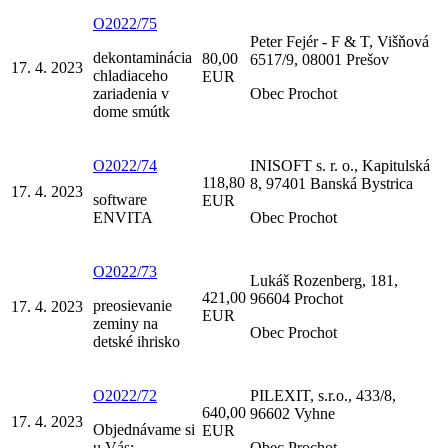
O2022/75
Peter Fejér - F & T, Višňová
dekontaminácia
80,00
6517/9, 08001 Prešov
17. 4. 2023
chladiaceho
EUR
zariadenia v
Obec Prochot
dome smútk
O2022/74
INISOFT s. r. o., Kapitulská
118,80
8, 97401 Banská Bystrica
17. 4. 2023
software
EUR
ENVITA
Obec Prochot
O2022/73
Lukáš Rozenberg, 181,
421,00
96604 Prochot
preosievanie
17. 4. 2023
EUR
zeminy na
Obec Prochot
detské ihrisko
O2022/72
PILEXIT, s.r.o., 433/8,
640,00
96602 Vyhne
17. 4. 2023
Objednávame si
EUR
u Vás:
Obec Prochot