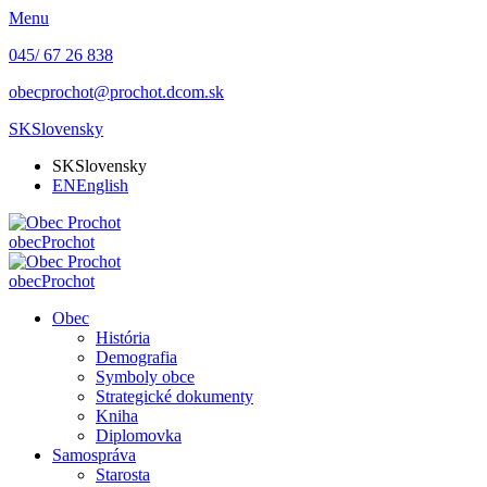
Menu
045/ 67 26 838
obecprochot@prochot.dcom.sk
SK
Slovensky
SK
Slovensky
EN
English
obec
Prochot
obec
Prochot
Obec
História
Demografia
Symboly obce
Strategické dokumenty
Kniha
Diplomovka
Samospráva
Starosta