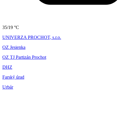
35/19 °C
UNIVERZA PROCHOT, s.r.o.
OZ Jesienka
OZ TJ Partizán Prochot
DHZ
Farský úrad
Urbár