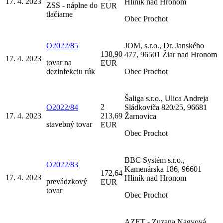
17. 4. 2023
Hliník nad Hronom
ZSS - náplne do
EUR
tlačiarne
Obec Prochot
O2022/85
JOM, s.r.o., Dr. Janského
138,90
477, 96501 Žiar nad Hronom
17. 4. 2023
tovar na
EUR
dezinfekciu rúk
Obec Prochot
Šaliga s.r.o., Ulica Andreja
2
O2022/84
Sládkoviča 820/25, 96681
17. 4. 2023
213,69
Žarnovica
stavebný tovar
EUR
Obec Prochot
BBC Systém s.r.o.,
O2022/83
Kamenárska 186, 96601
172,64
17. 4. 2023
Hliník nad Hronom
prevádzkový
EUR
tovar
Obec Prochot
AZET - Zuzana Nagyová,