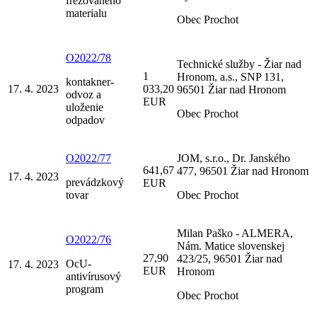
frézovaného
materialu
Obec Prochot
O2022/78
Technické služby - Žiar nad
1
Hronom, a.s., SNP 131,
kontakner-
17. 4. 2023
033,20
96501 Žiar nad Hronom
odvoz a
EUR
uloženie
Obec Prochot
odpadov
O2022/77
JOM, s.r.o., Dr. Janského
641,67
477, 96501 Žiar nad Hronom
17. 4. 2023
prevádzkový
EUR
tovar
Obec Prochot
Milan Paško - ALMERA,
O2022/76
Nám. Matice slovenskej
27,90
423/25, 96501 Žiar nad
OcU-
17. 4. 2023
EUR
Hronom
antivírusový
program
Obec Prochot