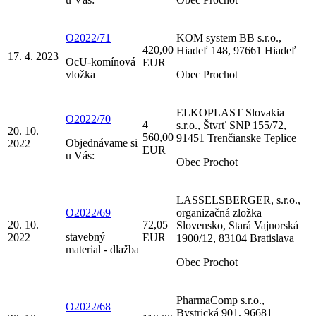
O2022/71
KOM system BB s.r.o.,
420,00
Hiadeľ 148, 97661 Hiadeľ
17. 4. 2023
OcU-komínová
EUR
vložka
Obec Prochot
ELKOPLAST Slovakia
O2022/70
4
s.r.o., Štvrť SNP 155/72,
20. 10.
560,00
91451 Trenčianske Teplice
Objednávame si
2022
EUR
u Vás:
Obec Prochot
LASSELSBERGER, s.r.o.,
O2022/69
organizačná zložka
20. 10.
72,05
Slovensko, Stará Vajnorská
stavebný
2022
EUR
1900/12, 83104 Bratislava
material - dlažba
Obec Prochot
PharmaComp s.r.o.,
O2022/68
Bystrická 901, 96681