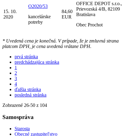
OFFICE DEPOT s.r.o.,
O2020/53
Prievozská 4/B, 82109
15. 10.
84,60
Bratislava
kancelárske
2020
EUR
potreby
Obec Prochot
* Uvedená cena je konečná. V prípade, že je zmluvná strana
platcom DPH, je cena uvedená vrátane DPH.
prvá stránka
predchádzajúca stránka
1
2
3
4
ďalšia stránka
posledná stránka
Zobrazené
26
-
50
z 104
Samospráva
Starosta
Obecné zastupiteľstvo