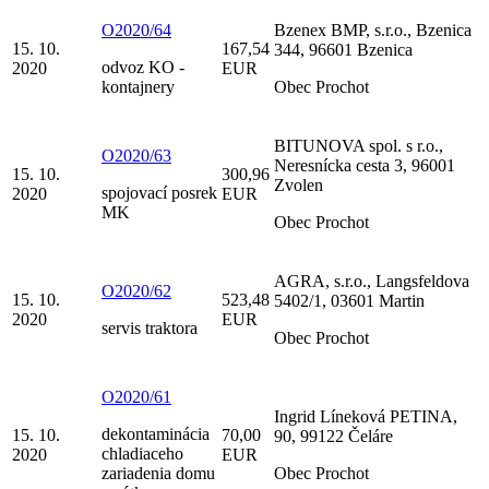
O2020/64
Bzenex BMP, s.r.o., Bzenica
15. 10.
167,54
344, 96601 Bzenica
odvoz KO -
2020
EUR
kontajnery
Obec Prochot
BITUNOVA spol. s r.o.,
O2020/63
Neresnícka cesta 3, 96001
15. 10.
300,96
Zvolen
spojovací posrek
2020
EUR
MK
Obec Prochot
AGRA, s.r.o., Langsfeldova
O2020/62
15. 10.
523,48
5402/1, 03601 Martin
2020
EUR
servis traktora
Obec Prochot
O2020/61
Ingrid Líneková PETINA,
dekontaminácia
15. 10.
70,00
90, 99122 Čeláre
chladiaceho
2020
EUR
zariadenia domu
Obec Prochot