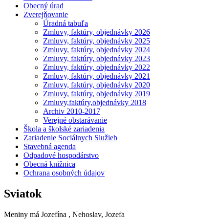
Obecný úrad
Zverejňovanie
Úradná tabuľa
Zmluvy, faktúry, objednávky 2026
Zmluvy, faktúry, objednávky 2025
Zmluvy, faktúry, objednávky 2024
Zmluvy, faktúry, objednávky 2023
Zmluvy, faktúry, objednávky 2022
Zmluvy, faktúry, objednávky 2021
Zmluvy, faktúry, objednávky 2020
Zmluvy, faktúry, objednávky 2019
Zmluvy,faktúry,objednávky 2018
Archiv 2010-2017
Verejné obstarávanie
Škola a školské zariadenia
Zariadenie Sociálnych Služieb
Stavebná agenda
Odpadové hospodárstvo
Obecná knižnica
Ochrana osobných údajov
Sviatok
Meniny má
Jozefína
, Nehoslav, Jozefa