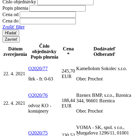
Číslo objednávky
Popis plnenia
Cena od
Cena do
Zrušiť filter
Zavrieť
Číslo
Dátum
Cena
Dodávateľ
objednávky
zverejnenia
*
Odberateľ
Popis plnenia
O2020/77
Kameňolom Sokolec s.r.o.
245,70
22. 4. 2021
EUR
štrk - fr. 0-63
Obec Prochot
O2020/76
Bzenex BMP, s.r.o., Bzenica
188,44
344, 96601 Bzenica
22. 4. 2021
odvoz KO -
EUR
kontajnery
Obec Prochot
VOMA - SK, spol. s r.o.,
O2020/75
Murgašova 1296/11, 01001
230,52