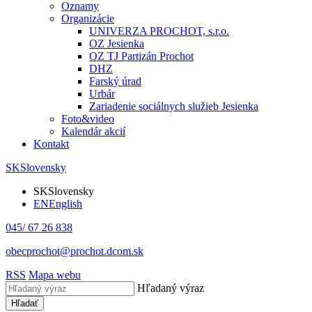
Oznamy
Organizácie
UNIVERZA PROCHOT, s.r.o.
OZ Jesienka
OZ TJ Partizán Prochot
DHZ
Farský úrad
Urbár
Zariadenie sociálnych služieb Jesienka
Foto&video
Kalendár akcií
Kontakt
SK
Slovensky
SK
Slovensky
EN
English
045/ 67 26 838
obecprochot@prochot.dcom.sk
RSS
Mapa webu
Hľadaný výraz
Hľadať