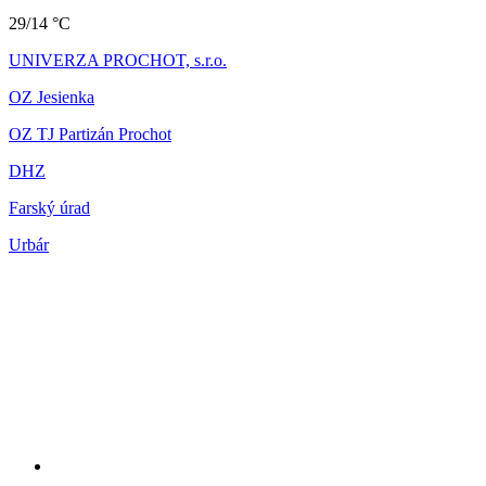
29/14 °C
UNIVERZA PROCHOT, s.r.o.
OZ Jesienka
OZ TJ Partizán Prochot
DHZ
Farský úrad
Urbár