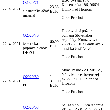
BBC Systém s.r.o.,
O2020/71
Kamenárska 186, 96601
23,38
22. 4. 2021
Hliník nad Hronom
elektroinštalačný
EUR
material
Obec Prochot
Dobrovoľná požiarna
O2020/70
ochrana Slovenskej
republiky, Kutuzovova
60,00
teoterická
22. 4. 2021
253/17, 83103 Bratislava -
EUR
príprava členov
mestská časť Nové
DHZO
Obec Prochot
Milan Paško - ALMERA,
Nám. Matice slovenskej
1
O2020/69
423/25, 96501 Žiar nad
22. 4. 2021
317,00
Hronom
PC
EUR
Obec Prochot
Šaliga s.r.o., Ulica Andreja
O2020/68
Sládkoviča 820/25, 96681