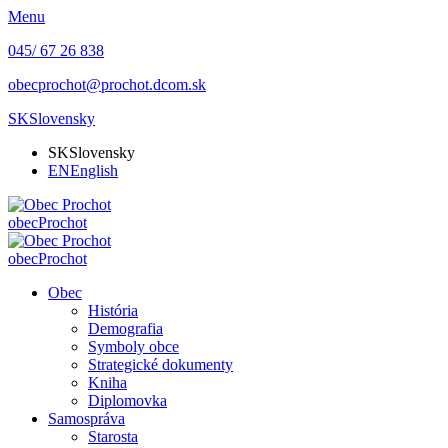
Menu
045/ 67 26 838
obecprochot@prochot.dcom.sk
SK
Slovensky
SK
Slovensky
EN
English
obec
Prochot
obec
Prochot
Obec
História
Demografia
Symboly obce
Strategické dokumenty
Kniha
Diplomovka
Samospráva
Starosta