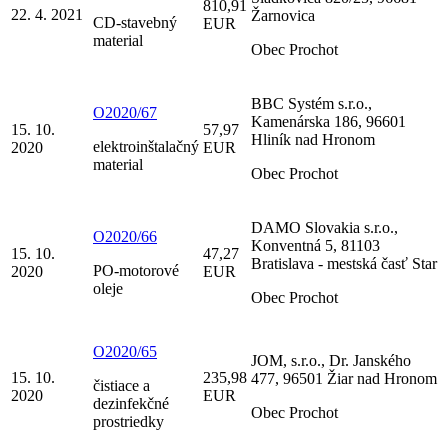
810,91
22. 4. 2021
Žarnovica
CD-stavebný
EUR
material
Obec Prochot
BBC Systém s.r.o.,
O2020/67
Kamenárska 186, 96601
15. 10.
57,97
Hliník nad Hronom
elektroinštalačný
2020
EUR
material
Obec Prochot
DAMO Slovakia s.r.o.,
O2020/66
Konventná 5, 81103
15. 10.
47,27
Bratislava - mestská časť Star
PO-motorové
2020
EUR
oleje
Obec Prochot
O2020/65
JOM, s.r.o., Dr. Janského
15. 10.
235,98
477, 96501 Žiar nad Hronom
čistiace a
2020
EUR
dezinfekčné
Obec Prochot
prostriedky