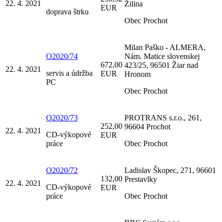
22. 4. 2021
Žilina
EUR
doprava štrku
Obec Prochot
Milan Paško - ALMERA,
O2020/74
Nám. Matice slovenskej
672,00
423/25, 96501 Žiar nad
22. 4. 2021
servis a údržba
EUR
Hronom
PC
Obec Prochot
O2020/73
PROTRANS s.r.o., 261,
252,00
96604 Prochot
22. 4. 2021
CD-výkopové
EUR
práce
Obec Prochot
O2020/72
Ladislav Škopec, 271, 96601
132,00
Prestavlky
22. 4. 2021
CD-výkopové
EUR
práce
Obec Prochot