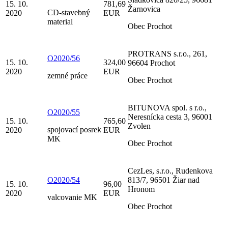
15. 10.
781,69
Žarnovica
CD-stavebný
2020
EUR
material
Obec Prochot
PROTRANS s.r.o., 261,
O2020/56
15. 10.
324,00
96604 Prochot
2020
EUR
zemné práce
Obec Prochot
BITUNOVA spol. s r.o.,
O2020/55
Neresnícka cesta 3, 96001
15. 10.
765,60
Zvolen
spojovací posrek
2020
EUR
MK
Obec Prochot
CezLes, s.r.o., Rudenkova
O2020/54
813/7, 96501 Žiar nad
15. 10.
96,00
Hronom
2020
EUR
valcovanie MK
Obec Prochot