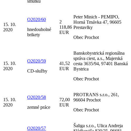
smútku
Peter Minich - PEMIPO,
O2020/60
2
Horná Trnávka 47, 96605
15. 10.
118,86
Prestavlky
hnedouholné
2020
EUR
brikety
Obec Prochot
Banskobystrická regionálna
správa ciest, a.s., Majerská
O2020/59
15. 10.
41,52
cesta 3635/94, 97401 Banská
2020
EUR
Bystrica
CD-služby
Obec Prochot
PROTRANS s.r.o., 261,
O2020/58
15. 10.
72,00
96604 Prochot
2020
EUR
zemné práce
Obec Prochot
Šaliga s.r.o., Ulica Andreja
O2020/57
Sládkoviča 820/25, 96681