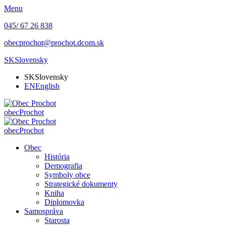
Menu
045/ 67 26 838
obecprochot@prochot.dcom.sk
SK
Slovensky
SK
Slovensky
EN
English
obec
Prochot
obec
Prochot
Obec
História
Demografia
Symboly obce
Strategické dokumenty
Kniha
Diplomovka
Samospráva
Starosta