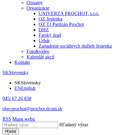
Oznamy
Organizácie
UNIVERZA PROCHOT, s.r.o.
OZ Jesienka
OZ TJ Partizán Prochot
DHZ
Farský úrad
Urbár
Zariadenie sociálnych služieb Jesienka
Foto&video
Kalendár akcií
Kontakt
SK
Slovensky
SK
Slovensky
EN
English
045/ 67 26 838
obecprochot@prochot.dcom.sk
RSS
Mapa webu
Hľadaný výraz
Hľadať