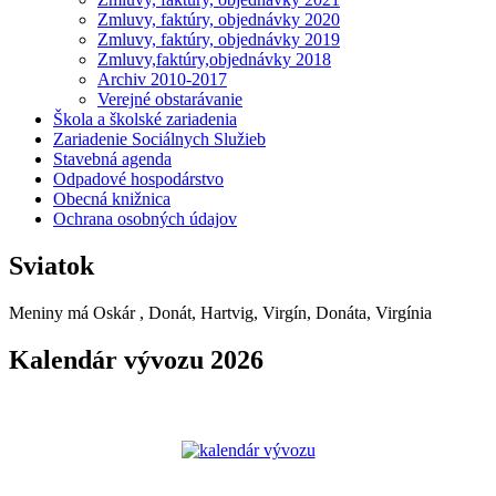
Zmluvy, faktúry, objednávky 2020
Zmluvy, faktúry, objednávky 2019
Zmluvy,faktúry,objednávky 2018
Archiv 2010-2017
Verejné obstarávanie
Škola a školské zariadenia
Zariadenie Sociálnych Služieb
Stavebná agenda
Odpadové hospodárstvo
Obecná knižnica
Ochrana osobných údajov
Sviatok
Meniny má
Oskár
, Donát, Hartvig, Virgín, Donáta, Virgínia
Kalendár vývozu 2026