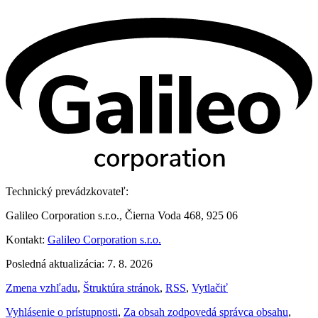
Technický prevádzkovateľ:
Galileo Corporation s.r.o., Čierna Voda 468, 925 06
Kontakt:
Galileo Corporation s.r.o.
Posledná aktualizácia: 7. 8. 2026
Zmena vzhľadu
,
Štruktúra stránok
,
RSS
,
Vytlačiť
Vyhlásenie o prístupnosti
,
Za obsah zodpovedá správca obsahu
,