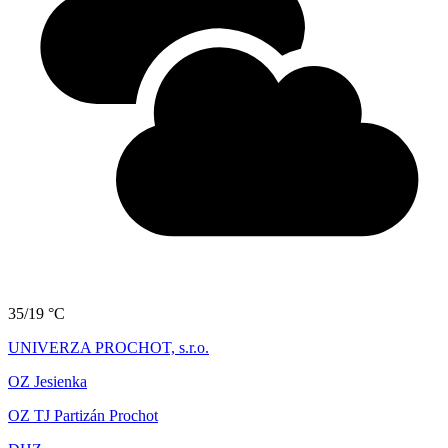
35/19 °C
UNIVERZA PROCHOT, s.r.o.
OZ Jesienka
OZ TJ Partizán Prochot