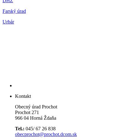
DHZ
Farský úrad
Urbár
Kontakt
Obecný úrad Prochot
Prochot 271
966 04 Horná Ždaňa
Tel.:
045/ 67 26 838
obecprochot@prochot.dcom.sk