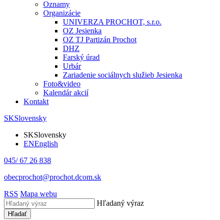
Oznamy
Organizácie
UNIVERZA PROCHOT, s.r.o.
OZ Jesienka
OZ TJ Partizán Prochot
DHZ
Farský úrad
Urbár
Zariadenie sociálnych služieb Jesienka
Foto&video
Kalendár akcií
Kontakt
SK
Slovensky
SK
Slovensky
EN
English
045/ 67 26 838
obecprochot@prochot.dcom.sk
RSS
Mapa webu
Hľadaný výraz
Hľadať