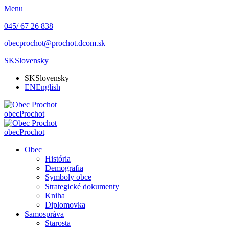
Menu
045/ 67 26 838
obecprochot@prochot.dcom.sk
SK
Slovensky
SK
Slovensky
EN
English
obec
Prochot
obec
Prochot
Obec
História
Demografia
Symboly obce
Strategické dokumenty
Kniha
Diplomovka
Samospráva
Starosta