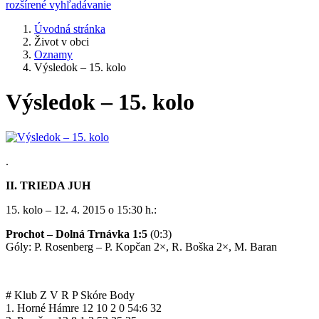
rozšírené vyhľadávanie
Úvodná stránka
Život v obci
Oznamy
Výsledok – 15. kolo
Výsledok – 15. kolo
.
II. TRIEDA JUH
15. kolo – 12. 4. 2015 o 15:30 h.:
Prochot – Dolná Trnávka 1:5
(0:3)
Góly: P. Rosenberg – P. Kopčan 2×, R. Boška 2×, M. Baran
# Klub Z V R P Skóre Body
1. Horné Hámre 12 10 2 0 54:6 32