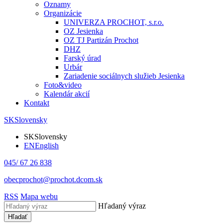
Oznamy
Organizácie
UNIVERZA PROCHOT, s.r.o.
OZ Jesienka
OZ TJ Partizán Prochot
DHZ
Farský úrad
Urbár
Zariadenie sociálnych služieb Jesienka
Foto&video
Kalendár akcií
Kontakt
SK
Slovensky
SK
Slovensky
EN
English
045/ 67 26 838
obecprochot@prochot.dcom.sk
RSS
Mapa webu
Hľadaný výraz
Hľadať