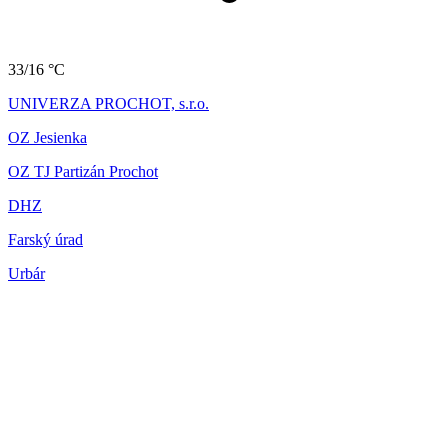
33/16 °C
UNIVERZA PROCHOT, s.r.o.
OZ Jesienka
OZ TJ Partizán Prochot
DHZ
Farský úrad
Urbár