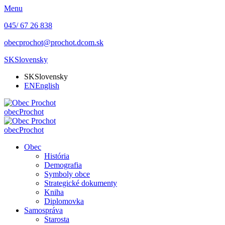
Menu
045/ 67 26 838
obecprochot@prochot.dcom.sk
SK
Slovensky
SK
Slovensky
EN
English
obec
Prochot
obec
Prochot
Obec
História
Demografia
Symboly obce
Strategické dokumenty
Kniha
Diplomovka
Samospráva
Starosta