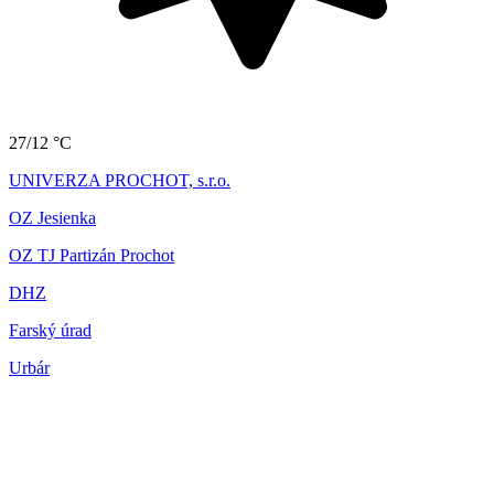
27/12 °C
UNIVERZA PROCHOT, s.r.o.
OZ Jesienka
OZ TJ Partizán Prochot
DHZ
Farský úrad
Urbár