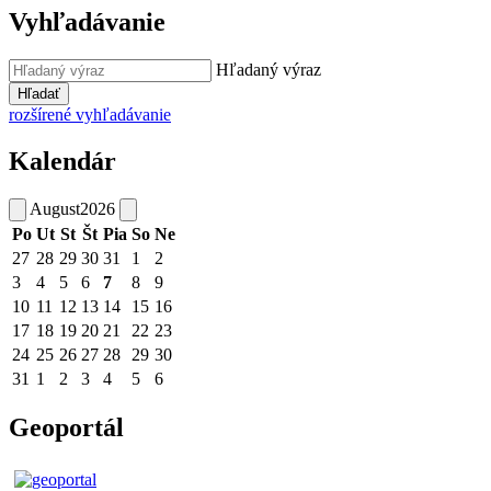
Vyhľadávanie
Hľadaný výraz
Hľadať
rozšírené vyhľadávanie
Kalendár
August
2026
Po
Ut
St
Št
Pia
So
Ne
27
28
29
30
31
1
2
3
4
5
6
7
8
9
10
11
12
13
14
15
16
17
18
19
20
21
22
23
24
25
26
27
28
29
30
31
1
2
3
4
5
6
Geoportál