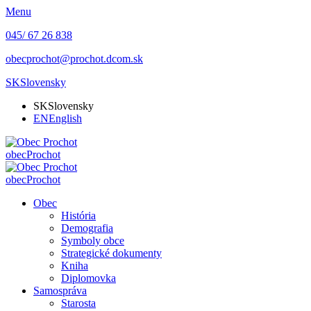
Menu
045/ 67 26 838
obecprochot@prochot.dcom.sk
SK
Slovensky
SK
Slovensky
EN
English
obec
Prochot
obec
Prochot
Obec
História
Demografia
Symboly obce
Strategické dokumenty
Kniha
Diplomovka
Samospráva
Starosta