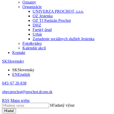
Oznamy
Organizácie
UNIVERZA PROCHOT, s.r.o.
OZ Jesienka
OZ TJ Partizán Prochot
DHZ
Farský úrad
Urbár
Zariadenie sociálnych služieb Jesienka
Foto&video
Kalendár akcií
Kontakt
SK
Slovensky
SK
Slovensky
EN
English
045/ 67 26 838
obecprochot@prochot.dcom.sk
RSS
Mapa webu
Hľadaný výraz
Hľadať