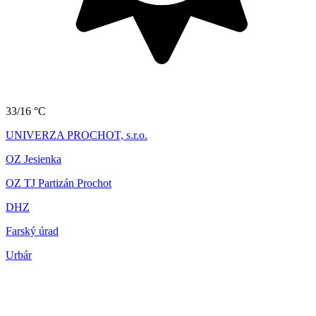
33/16 °C
UNIVERZA PROCHOT, s.r.o.
OZ Jesienka
OZ TJ Partizán Prochot
DHZ
Farský úrad
Urbár