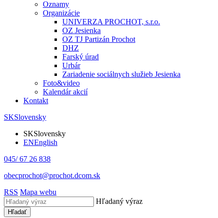
Oznamy
Organizácie
UNIVERZA PROCHOT, s.r.o.
OZ Jesienka
OZ TJ Partizán Prochot
DHZ
Farský úrad
Urbár
Zariadenie sociálnych služieb Jesienka
Foto&video
Kalendár akcií
Kontakt
SK
Slovensky
SK
Slovensky
EN
English
045/ 67 26 838
obecprochot@prochot.dcom.sk
RSS
Mapa webu
Hľadaný výraz
Hľadať