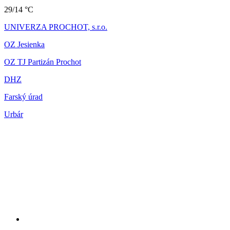
29/14 °C
UNIVERZA PROCHOT, s.r.o.
OZ Jesienka
OZ TJ Partizán Prochot
DHZ
Farský úrad
Urbár