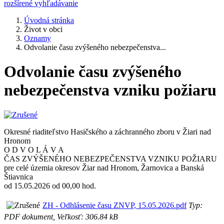
rozšírené vyhľadávanie
Úvodná stránka
Život v obci
Oznamy
Odvolanie času zvýšeného nebezpečenstva...
Odvolanie času zvýšeného
nebezpečenstva vzniku požiaru
Okresné riaditeľstvo Hasičského a záchranného zboru v Žiari nad
Hronom
O D V O L Á V A
ČAS ZVÝŠENÉHO NEBEZPEČENSTVA VZNIKU POŽIARU
pre celé územia okresov Žiar nad Hronom, Žarnovica a Banská
Štiavnica
od 15.05.2026 od 00,00 hod.
ZH - Odhlásenie času ZNVP, 15.05.2026.pdf
Typ:
PDF dokument, Veľkosť: 306.84 kB