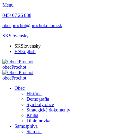
Menu
045/ 67 26 838
obecprochot@prochot.dcom.sk
SK
Slovensky
SK
Slovensky
EN
English
obec
Prochot
obec
Prochot
Obec
História
Demografia
Symboly obce
Strategické dokumenty
Kniha
Diplomovka
Samospráva
Starosta