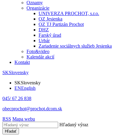
Oznamy
Organizácie
UNIVERZA PROCHOT, s.r.o.
OZ Jesienka
OZ TJ Partizán Prochot
DHZ
Farský úrad
Urbár
Zariadenie sociálnych služieb Jesienka
Foto&video
Kalendár akcií
Kontakt
SK
Slovensky
SK
Slovensky
EN
English
045/ 67 26 838
obecprochot@prochot.dcom.sk
RSS
Mapa webu
Hľadaný výraz
Hľadať