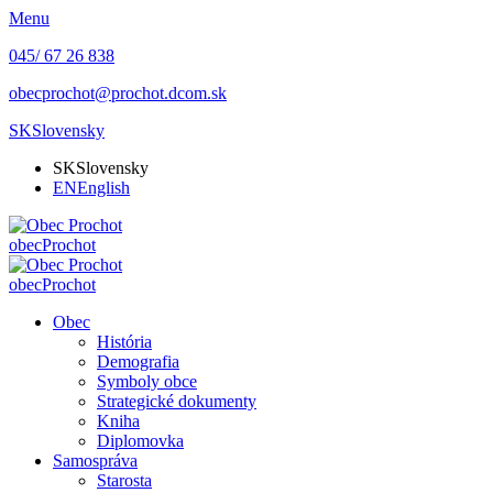
Menu
045/ 67 26 838
obecprochot@prochot.dcom.sk
SK
Slovensky
SK
Slovensky
EN
English
obec
Prochot
obec
Prochot
Obec
História
Demografia
Symboly obce
Strategické dokumenty
Kniha
Diplomovka
Samospráva
Starosta