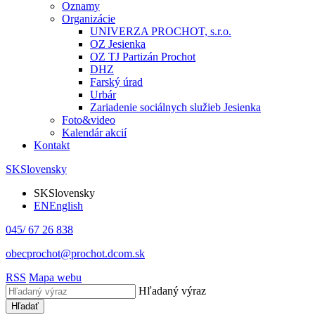
Oznamy
Organizácie
UNIVERZA PROCHOT, s.r.o.
OZ Jesienka
OZ TJ Partizán Prochot
DHZ
Farský úrad
Urbár
Zariadenie sociálnych služieb Jesienka
Foto&video
Kalendár akcií
Kontakt
SK
Slovensky
SK
Slovensky
EN
English
045/ 67 26 838
obecprochot@prochot.dcom.sk
RSS
Mapa webu
Hľadaný výraz
Hľadať