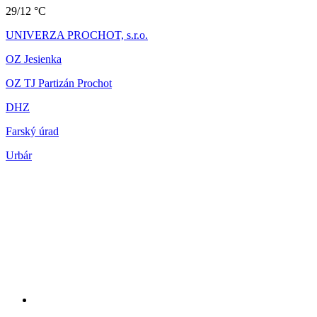
29/12 °C
UNIVERZA PROCHOT, s.r.o.
OZ Jesienka
OZ TJ Partizán Prochot
DHZ
Farský úrad
Urbár