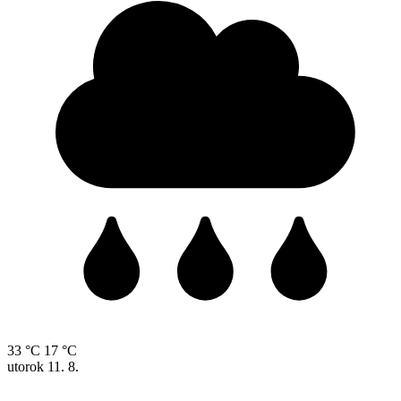
33 °C
17 °C
utorok
11. 8.