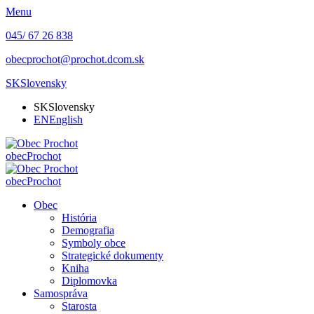
Menu
045/ 67 26 838
obecprochot@prochot.dcom.sk
SK
Slovensky
SK
Slovensky
EN
English
obec
Prochot
obec
Prochot
Obec
História
Demografia
Symboly obce
Strategické dokumenty
Kniha
Diplomovka
Samospráva
Starosta