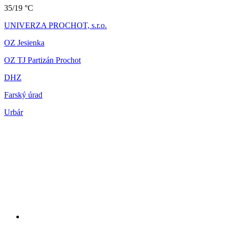
35/19 °C
UNIVERZA PROCHOT, s.r.o.
OZ Jesienka
OZ TJ Partizán Prochot
DHZ
Farský úrad
Urbár