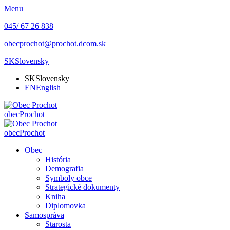
Menu
045/ 67 26 838
obecprochot@prochot.dcom.sk
SK
Slovensky
SK
Slovensky
EN
English
obec
Prochot
obec
Prochot
Obec
História
Demografia
Symboly obce
Strategické dokumenty
Kniha
Diplomovka
Samospráva
Starosta