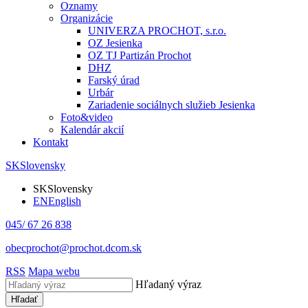
Oznamy
Organizácie
UNIVERZA PROCHOT, s.r.o.
OZ Jesienka
OZ TJ Partizán Prochot
DHZ
Farský úrad
Urbár
Zariadenie sociálnych služieb Jesienka
Foto&video
Kalendár akcií
Kontakt
SK
Slovensky
SK
Slovensky
EN
English
045/ 67 26 838
obecprochot@prochot.dcom.sk
RSS
Mapa webu
Hľadaný výraz
Hľadať