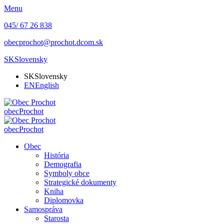
Menu
045/ 67 26 838
obecprochot@prochot.dcom.sk
SK
Slovensky
SK
Slovensky
EN
English
obec
Prochot
obec
Prochot
Obec
História
Demografia
Symboly obce
Strategické dokumenty
Kniha
Diplomovka
Samospráva
Starosta