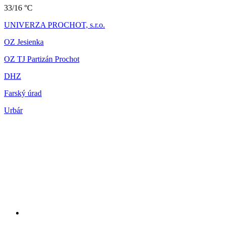
33/16 °C
UNIVERZA PROCHOT, s.r.o.
OZ Jesienka
OZ TJ Partizán Prochot
DHZ
Farský úrad
Urbár