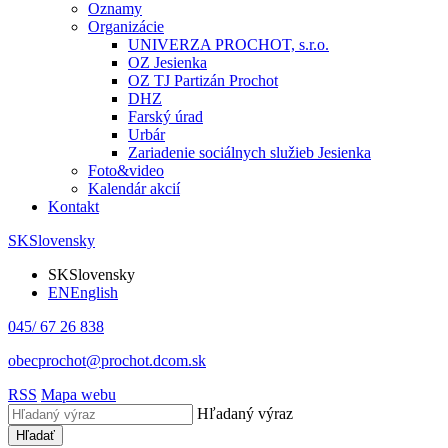
Oznamy
Organizácie
UNIVERZA PROCHOT, s.r.o.
OZ Jesienka
OZ TJ Partizán Prochot
DHZ
Farský úrad
Urbár
Zariadenie sociálnych služieb Jesienka
Foto&video
Kalendár akcií
Kontakt
SK
Slovensky
SK
Slovensky
EN
English
045/ 67 26 838
obecprochot@prochot.dcom.sk
RSS
Mapa webu
Hľadaný výraz
Hľadať