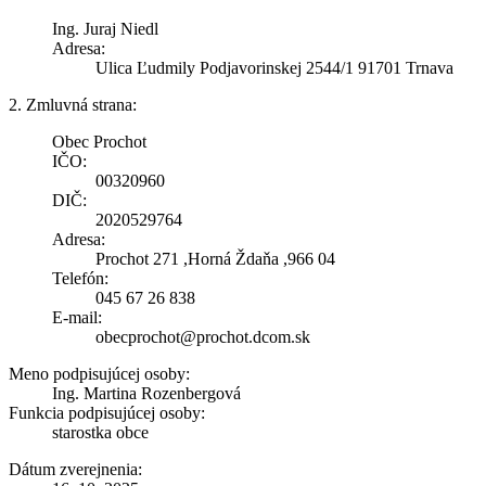
Ing. Juraj Niedl
Adresa:
Ulica Ľudmily Podjavorinskej 2544/1 91701 Trnava
2. Zmluvná strana:
Obec Prochot
IČO:
00320960
DIČ:
2020529764
Adresa:
Prochot 271 ,Horná Ždaňa ,966 04
Telefón:
045 67 26 838
E-mail:
obecprochot@prochot.dcom.sk
Meno podpisujúcej osoby:
Ing. Martina Rozenbergová
Funkcia podpisujúcej osoby:
starostka obce
Dátum zverejnenia: