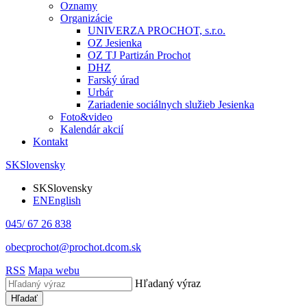
Oznamy
Organizácie
UNIVERZA PROCHOT, s.r.o.
OZ Jesienka
OZ TJ Partizán Prochot
DHZ
Farský úrad
Urbár
Zariadenie sociálnych služieb Jesienka
Foto&video
Kalendár akcií
Kontakt
SK
Slovensky
SK
Slovensky
EN
English
045/ 67 26 838
obecprochot@prochot.dcom.sk
RSS
Mapa webu
Hľadaný výraz
Hľadať