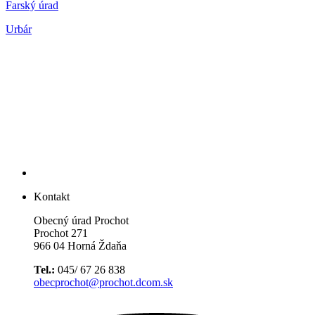
Farský úrad
Urbár
Kontakt
Obecný úrad Prochot
Prochot 271
966 04 Horná Ždaňa
Tel.:
045/ 67 26 838
obecprochot@prochot.dcom.sk