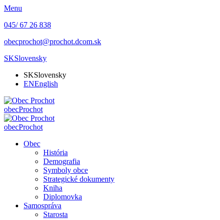
Menu
045/ 67 26 838
obecprochot@prochot.dcom.sk
SK
Slovensky
SK
Slovensky
EN
English
obec
Prochot
obec
Prochot
Obec
História
Demografia
Symboly obce
Strategické dokumenty
Kniha
Diplomovka
Samospráva
Starosta