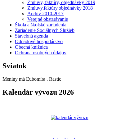
Zmluvy, faktúry, objednávky 2019
Zmluvy,faktúry,objednávky 2018
Archiv 2010-2017
Verejné obstarávanie
Škola a školské zariadenia
Zariadenie Sociálnych Služieb
Stavebná agenda
Odpadové hospodárstvo
Obecná knižnica
Ochrana osobných údajov
Sviatok
Meniny má
Ľubomíra
, Rastic
Kalendár vývozu 2026