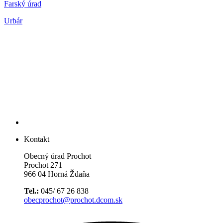
Farský úrad
Urbár
Kontakt
Obecný úrad Prochot
Prochot 271
966 04 Horná Ždaňa
Tel.:
045/ 67 26 838
obecprochot@prochot.dcom.sk