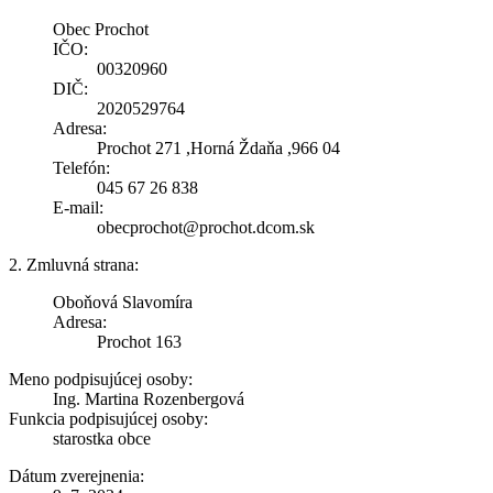
Obec Prochot
IČO:
00320960
DIČ:
2020529764
Adresa:
Prochot 271 ,Horná Ždaňa ,966 04
Telefón:
045 67 26 838
E-mail:
obecprochot@prochot.dcom.sk
2. Zmluvná strana:
Oboňová Slavomíra
Adresa:
Prochot 163
Meno podpisujúcej osoby:
Ing. Martina Rozenbergová
Funkcia podpisujúcej osoby:
starostka obce
Dátum zverejnenia: