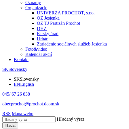
Oznamy
Organizácie
UNIVERZA PROCHOT, s.r.o.
OZ Jesienka
OZ TJ Partizán Prochot
DHZ
Farský úrad
Urbár
Zariadenie sociálnych služieb Jesienka
Foto&video
Kalendár akcií
Kontakt
SK
Slovensky
SK
Slovensky
EN
English
045/ 67 26 838
obecprochot@prochot.dcom.sk
RSS
Mapa webu
Hľadaný výraz
Hľadať