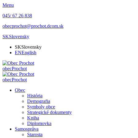
Menu
045/ 67 26 838
obecprochot@prochot.dcom.sk
SK
Slovensky
SK
Slovensky
EN
English
obec
Prochot
obec
Prochot
Obec
História
Demografia
Symboly obce
Strategické dokumenty
Kniha
Diplomovka
Samospráva
Starosta