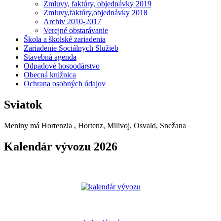
Zmluvy, faktúry, objednávky 2019
Zmluvy,faktúry,objednávky 2018
Archiv 2010-2017
Verejné obstarávanie
Škola a školské zariadenia
Zariadenie Sociálnych Služieb
Stavebná agenda
Odpadové hospodárstvo
Obecná knižnica
Ochrana osobných údajov
Sviatok
Meniny má
Hortenzia
, Hortenz, Milivoj, Osvald, Snežana
Kalendár vývozu 2026