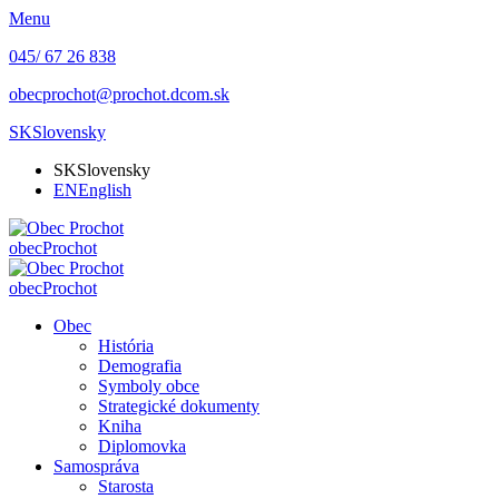
Menu
045/ 67 26 838
obecprochot@prochot.dcom.sk
SK
Slovensky
SK
Slovensky
EN
English
obec
Prochot
obec
Prochot
Obec
História
Demografia
Symboly obce
Strategické dokumenty
Kniha
Diplomovka
Samospráva
Starosta