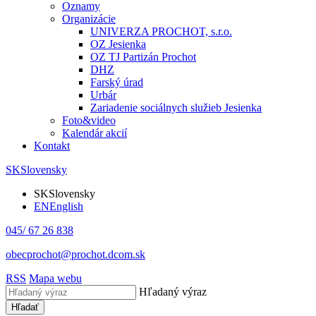
Oznamy
Organizácie
UNIVERZA PROCHOT, s.r.o.
OZ Jesienka
OZ TJ Partizán Prochot
DHZ
Farský úrad
Urbár
Zariadenie sociálnych služieb Jesienka
Foto&video
Kalendár akcií
Kontakt
SK
Slovensky
SK
Slovensky
EN
English
045/ 67 26 838
obecprochot@prochot.dcom.sk
RSS
Mapa webu
Hľadaný výraz
Hľadať