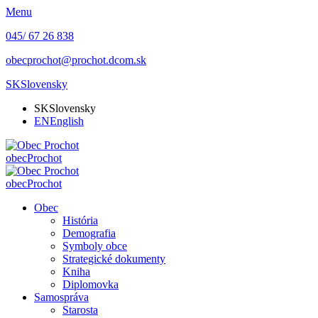
Menu
045/ 67 26 838
obecprochot@prochot.dcom.sk
SK
Slovensky
SK
Slovensky
EN
English
obec
Prochot
obec
Prochot
Obec
História
Demografia
Symboly obce
Strategické dokumenty
Kniha
Diplomovka
Samospráva
Starosta