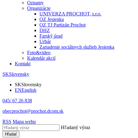
Oznamy
Organizácie
UNIVERZA PROCHOT, s.r.o.
OZ Jesienka
OZ TJ Partizán Prochot
DHZ
Farský úrad
Urbár
Zariadenie sociálnych služieb Jesienka
Foto&video
Kalendár akcií
Kontakt
SK
Slovensky
SK
Slovensky
EN
English
045/ 67 26 838
obecprochot@prochot.dcom.sk
RSS
Mapa webu
Hľadaný výraz
Hľadať