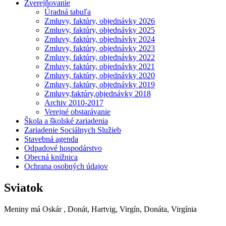
Zverejňovanie
Úradná tabuľa
Zmluvy, faktúry, objednávky 2026
Zmluvy, faktúry, objednávky 2025
Zmluvy, faktúry, objednávky 2024
Zmluvy, faktúry, objednávky 2023
Zmluvy, faktúry, objednávky 2022
Zmluvy, faktúry, objednávky 2021
Zmluvy, faktúry, objednávky 2020
Zmluvy, faktúry, objednávky 2019
Zmluvy,faktúry,objednávky 2018
Archiv 2010-2017
Verejné obstarávanie
Škola a školské zariadenia
Zariadenie Sociálnych Služieb
Stavebná agenda
Odpadové hospodárstvo
Obecná knižnica
Ochrana osobných údajov
Sviatok
Meniny má
Oskár
, Donát, Hartvig, Virgín, Donáta, Virgínia