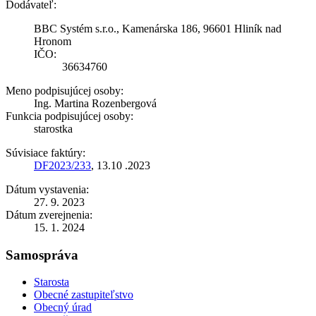
Dodávateľ:
BBC Systém s.r.o., Kamenárska 186, 96601 Hliník nad
Hronom
IČO:
36634760
Meno podpisujúcej osoby:
Ing. Martina Rozenbergová
Funkcia podpisujúcej osoby:
starostka
Súvisiace faktúry:
DF2023/233
, 13.10 .2023
Dátum vystavenia:
27. 9. 2023
Dátum zverejnenia:
15. 1. 2024
Samospráva
Starosta
Obecné zastupiteľstvo
Obecný úrad