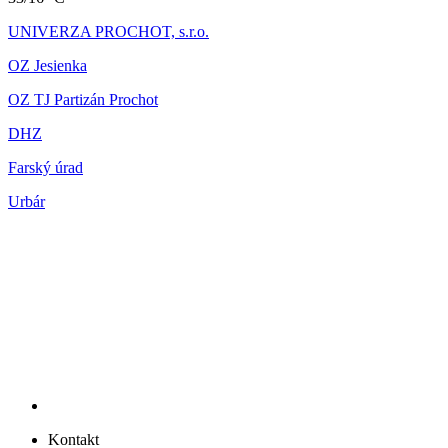
UNIVERZA PROCHOT, s.r.o.
OZ Jesienka
OZ TJ Partizán Prochot
DHZ
Farský úrad
Urbár
Kontakt