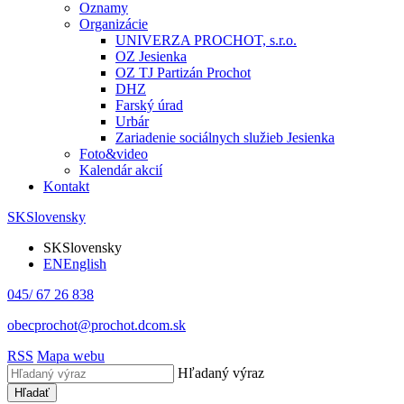
Oznamy
Organizácie
UNIVERZA PROCHOT, s.r.o.
OZ Jesienka
OZ TJ Partizán Prochot
DHZ
Farský úrad
Urbár
Zariadenie sociálnych služieb Jesienka
Foto&video
Kalendár akcií
Kontakt
SK
Slovensky
SK
Slovensky
EN
English
045/ 67 26 838
obecprochot@prochot.dcom.sk
RSS
Mapa webu
Hľadaný výraz
Hľadať