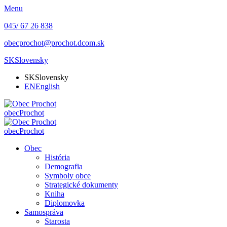
Menu
045/ 67 26 838
obecprochot@prochot.dcom.sk
SK
Slovensky
SK
Slovensky
EN
English
obec
Prochot
obec
Prochot
Obec
História
Demografia
Symboly obce
Strategické dokumenty
Kniha
Diplomovka
Samospráva
Starosta