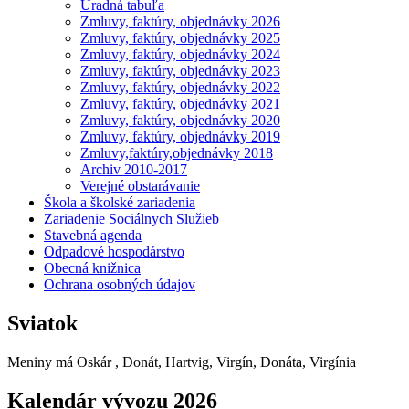
Úradná tabuľa
Zmluvy, faktúry, objednávky 2026
Zmluvy, faktúry, objednávky 2025
Zmluvy, faktúry, objednávky 2024
Zmluvy, faktúry, objednávky 2023
Zmluvy, faktúry, objednávky 2022
Zmluvy, faktúry, objednávky 2021
Zmluvy, faktúry, objednávky 2020
Zmluvy, faktúry, objednávky 2019
Zmluvy,faktúry,objednávky 2018
Archiv 2010-2017
Verejné obstarávanie
Škola a školské zariadenia
Zariadenie Sociálnych Služieb
Stavebná agenda
Odpadové hospodárstvo
Obecná knižnica
Ochrana osobných údajov
Sviatok
Meniny má
Oskár
, Donát, Hartvig, Virgín, Donáta, Virgínia
Kalendár vývozu 2026