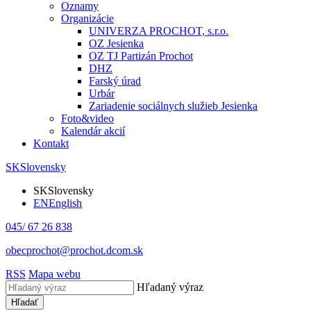
Oznamy
Organizácie
UNIVERZA PROCHOT, s.r.o.
OZ Jesienka
OZ TJ Partizán Prochot
DHZ
Farský úrad
Urbár
Zariadenie sociálnych služieb Jesienka
Foto&video
Kalendár akcií
Kontakt
SK
Slovensky
SK
Slovensky
EN
English
045/ 67 26 838
obecprochot@prochot.dcom.sk
RSS
Mapa webu
Hľadaný výraz
Hľadať