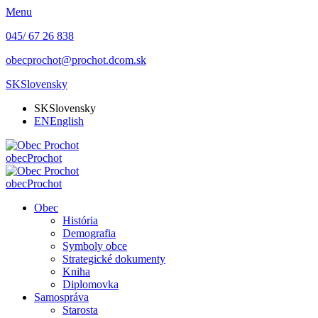
Menu
045/ 67 26 838
obecprochot@prochot.dcom.sk
SK
Slovensky
SK
Slovensky
EN
English
obec
Prochot
obec
Prochot
Obec
História
Demografia
Symboly obce
Strategické dokumenty
Kniha
Diplomovka
Samospráva
Starosta