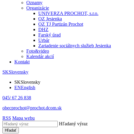
Oznamy
Organizácie
UNIVERZA PROCHOT, s.r.o.
OZ Jesienka
OZ TJ Partizán Prochot
DHZ
Farský úrad
Urbár
Zariadenie sociálnych služieb Jesienka
Foto&video
Kalendár akcií
Kontakt
SK
Slovensky
SK
Slovensky
EN
English
045/ 67 26 838
obecprochot@prochot.dcom.sk
RSS
Mapa webu
Hľadaný výraz
Hľadať