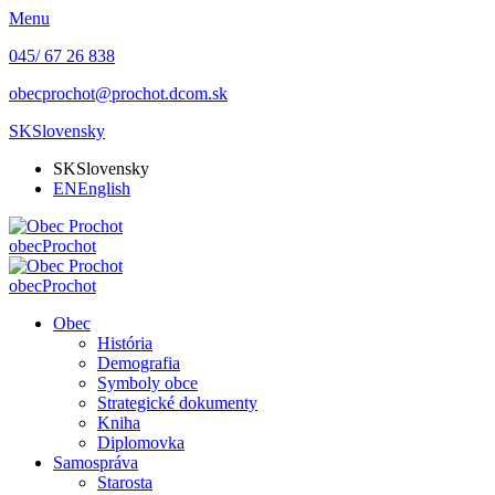
Menu
045/ 67 26 838
obecprochot@prochot.dcom.sk
SK
Slovensky
SK
Slovensky
EN
English
obec
Prochot
obec
Prochot
Obec
História
Demografia
Symboly obce
Strategické dokumenty
Kniha
Diplomovka
Samospráva
Starosta