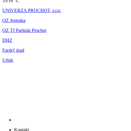
33/16 °C
UNIVERZA PROCHOT, s.r.o.
OZ Jesienka
OZ TJ Partizán Prochot
DHZ
Farský úrad
Urbár
Kontakt