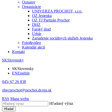
Oznamy
Organizácie
UNIVERZA PROCHOT, s.r.o.
OZ Jesienka
OZ TJ Partizán Prochot
DHZ
Farský úrad
Urbár
Zariadenie sociálnych služieb Jesienka
Foto&video
Kalendár akcií
Kontakt
SK
Slovensky
SK
Slovensky
EN
English
045/ 67 26 838
obecprochot@prochot.dcom.sk
RSS
Mapa webu
Hľadaný výraz
Hľadať