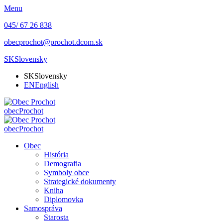
Menu
045/ 67 26 838
obecprochot@prochot.dcom.sk
SK
Slovensky
SK
Slovensky
EN
English
obec
Prochot
obec
Prochot
Obec
História
Demografia
Symboly obce
Strategické dokumenty
Kniha
Diplomovka
Samospráva
Starosta