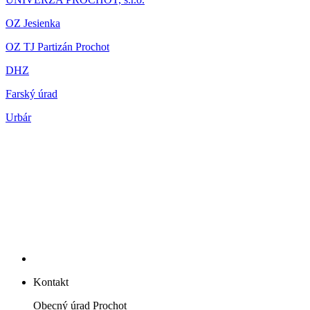
OZ Jesienka
OZ TJ Partizán Prochot
DHZ
Farský úrad
Urbár
Kontakt
Obecný úrad Prochot