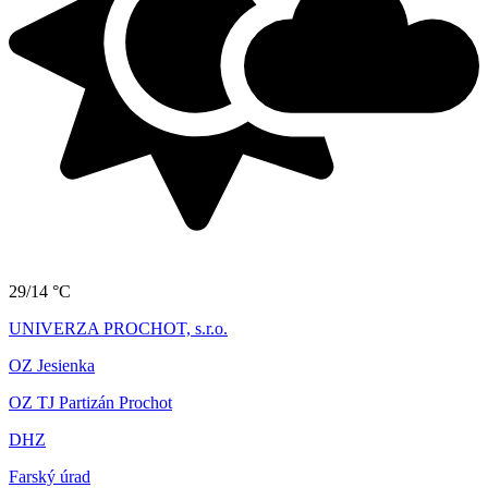
29/14 °C
UNIVERZA PROCHOT, s.r.o.
OZ Jesienka
OZ TJ Partizán Prochot
DHZ
Farský úrad