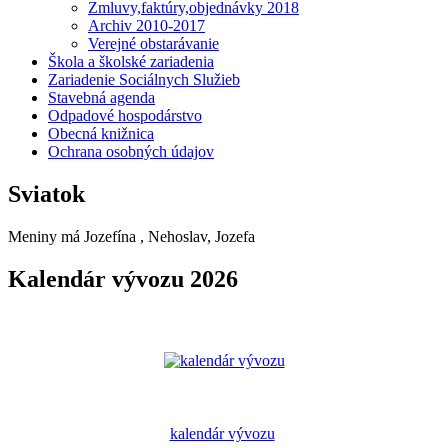
Zmluvy,faktúry,objednávky 2018
Archiv 2010-2017
Verejné obstarávanie
Škola a školské zariadenia
Zariadenie Sociálnych Služieb
Stavebná agenda
Odpadové hospodárstvo
Obecná knižnica
Ochrana osobných údajov
Sviatok
Meniny má
Jozefína
, Nehoslav, Jozefa
Kalendár vývozu 2026
kalendár vývozu