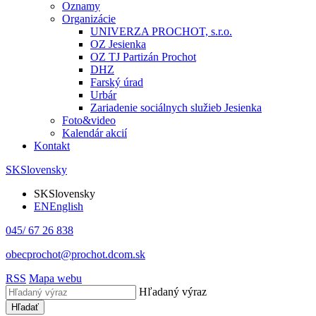
Oznamy
Organizácie
UNIVERZA PROCHOT, s.r.o.
OZ Jesienka
OZ TJ Partizán Prochot
DHZ
Farský úrad
Urbár
Zariadenie sociálnych služieb Jesienka
Foto&video
Kalendár akcií
Kontakt
SK
Slovensky
SK
Slovensky
EN
English
045/ 67 26 838
obecprochot@prochot.dcom.sk
RSS
Mapa webu
Hľadaný výraz
Hľadať