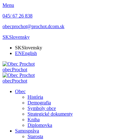
Menu
045/ 67 26 838
obecprochot@prochot.dcom.sk
SK
Slovensky
SK
Slovensky
EN
English
obec
Prochot
obec
Prochot
Obec
História
Demografia
Symboly obce
Strategické dokumenty
Kniha
Diplomovka
Samospráva
Starosta