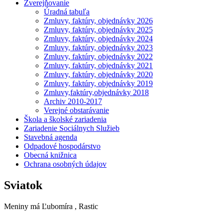
Zverejňovanie
Úradná tabuľa
Zmluvy, faktúry, objednávky 2026
Zmluvy, faktúry, objednávky 2025
Zmluvy, faktúry, objednávky 2024
Zmluvy, faktúry, objednávky 2023
Zmluvy, faktúry, objednávky 2022
Zmluvy, faktúry, objednávky 2021
Zmluvy, faktúry, objednávky 2020
Zmluvy, faktúry, objednávky 2019
Zmluvy,faktúry,objednávky 2018
Archiv 2010-2017
Verejné obstarávanie
Škola a školské zariadenia
Zariadenie Sociálnych Služieb
Stavebná agenda
Odpadové hospodárstvo
Obecná knižnica
Ochrana osobných údajov
Sviatok
Meniny má
Ľubomíra
, Rastic