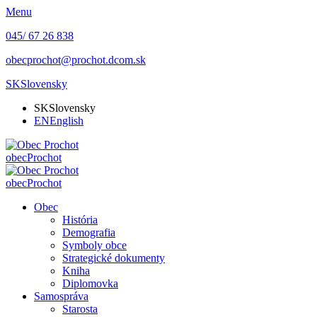
Menu
045/ 67 26 838
obecprochot@prochot.dcom.sk
SK
Slovensky
SK
Slovensky
EN
English
obec
Prochot
obec
Prochot
Obec
História
Demografia
Symboly obce
Strategické dokumenty
Kniha
Diplomovka
Samospráva
Starosta