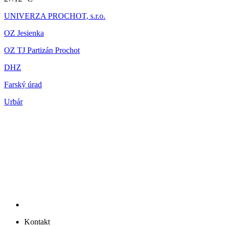
UNIVERZA PROCHOT, s.r.o.
OZ Jesienka
OZ TJ Partizán Prochot
DHZ
Farský úrad
Urbár
Kontakt