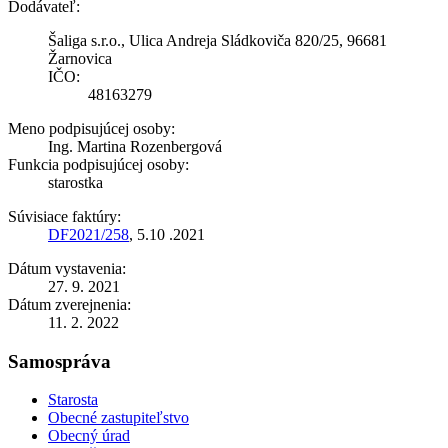
Dodávateľ:
Šaliga s.r.o., Ulica Andreja Sládkoviča 820/25, 96681
Žarnovica
IČO:
48163279
Meno podpisujúcej osoby:
Ing. Martina Rozenbergová
Funkcia podpisujúcej osoby:
starostka
Súvisiace faktúry:
DF2021/258
, 5.10 .2021
Dátum vystavenia:
27. 9. 2021
Dátum zverejnenia:
11. 2. 2022
Samospráva
Starosta
Obecné zastupiteľstvo
Obecný úrad