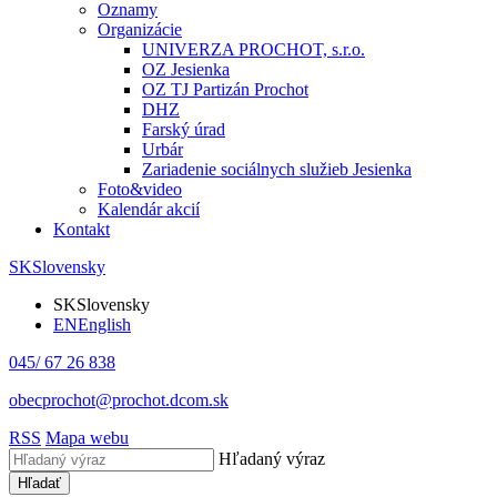
Oznamy
Organizácie
UNIVERZA PROCHOT, s.r.o.
OZ Jesienka
OZ TJ Partizán Prochot
DHZ
Farský úrad
Urbár
Zariadenie sociálnych služieb Jesienka
Foto&video
Kalendár akcií
Kontakt
SK
Slovensky
SK
Slovensky
EN
English
045/ 67 26 838
obecprochot@prochot.dcom.sk
RSS
Mapa webu
Hľadaný výraz
Hľadať