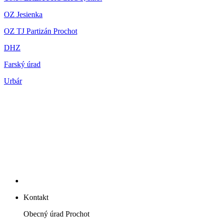
OZ Jesienka
OZ TJ Partizán Prochot
DHZ
Farský úrad
Urbár
Kontakt
Obecný úrad Prochot