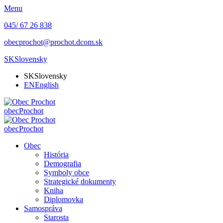
Menu
045/ 67 26 838
obecprochot@prochot.dcom.sk
SK
Slovensky
SK
Slovensky
EN
English
obec
Prochot
obec
Prochot
Obec
História
Demografia
Symboly obce
Strategické dokumenty
Kniha
Diplomovka
Samospráva
Starosta