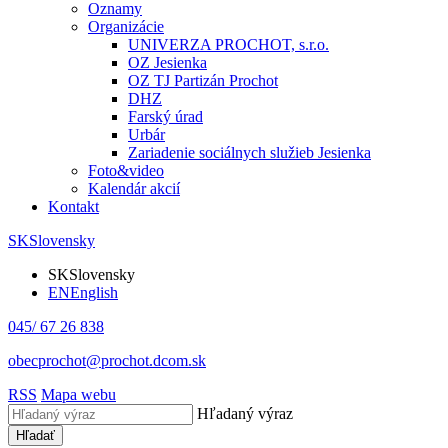
Oznamy
Organizácie
UNIVERZA PROCHOT, s.r.o.
OZ Jesienka
OZ TJ Partizán Prochot
DHZ
Farský úrad
Urbár
Zariadenie sociálnych služieb Jesienka
Foto&video
Kalendár akcií
Kontakt
SK
Slovensky
SK
Slovensky
EN
English
045/ 67 26 838
obecprochot@prochot.dcom.sk
RSS
Mapa webu
Hľadaný výraz
Hľadať