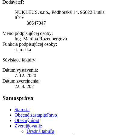
Dodávateľ:
NUKLEUS, s.r.o., Podhorská 14, 96622 Lutila
IČO:
36647047
Meno podpisujúcej osoby:
Ing. Martina Rozenbergová
Funkcia podpisujúcej osoby:
starostka
Súvisiace faktúry:
Dátum vystavenia:
7. 12. 2020
Dátum zverejnenia:
22. 4. 2021
Samospráva
Starosta
Obecné zastupiteľstvo
Obecný úrad
Zverejňovanie
Úradná tabuľa