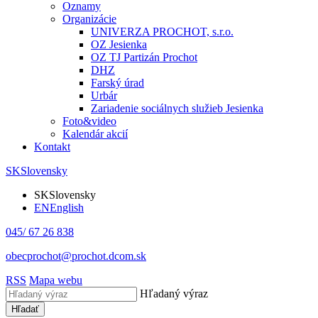
Oznamy
Organizácie
UNIVERZA PROCHOT, s.r.o.
OZ Jesienka
OZ TJ Partizán Prochot
DHZ
Farský úrad
Urbár
Zariadenie sociálnych služieb Jesienka
Foto&video
Kalendár akcií
Kontakt
SK
Slovensky
SK
Slovensky
EN
English
045/ 67 26 838
obecprochot@prochot.dcom.sk
RSS
Mapa webu
Hľadaný výraz
Hľadať