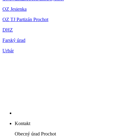
OZ Jesienka
OZ TJ Partizán Prochot
DHZ
Farský úrad
Urbár
Kontakt
Obecný úrad Prochot