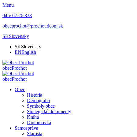
Menu
045/ 67 26 838
obecprochot@prochot.dcom.sk
SK
Slovensky
SK
Slovensky
EN
English
obec
Prochot
obec
Prochot
Obec
História
Demografia
Symboly obce
Strategické dokumenty
Kniha
Diplomovka
Samospráva
Starosta