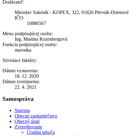
Dodávateľ:
Miroslav Sukeník - KOPEX, 322, 01826 Plevník-Drienové
IČO:
10886567
Meno podpisujúcej osoby:
Ing. Martina Rozenbergová
Funkcia podpisujúcej osoby:
starostka
Súvisiace faktúry:
Dátum vystavenia:
18. 12. 2020
Dátum zverejnenia:
22. 4. 2021
Samospráva
Starosta
Obecné zastupiteľstvo
Obecný úrad
Zverejňovanie
Úradná tabuľa