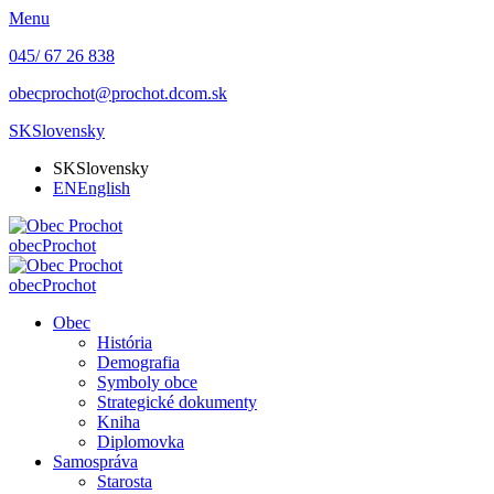
Menu
045/ 67 26 838
obecprochot@prochot.dcom.sk
SK
Slovensky
SK
Slovensky
EN
English
obec
Prochot
obec
Prochot
Obec
História
Demografia
Symboly obce
Strategické dokumenty
Kniha
Diplomovka
Samospráva
Starosta