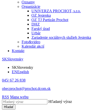
Oznamy
Organizácie
UNIVERZA PROCHOT, s.r.o.
OZ Jesienka
OZ TJ Partizán Prochot
DHZ
Farský úrad
Urbár
Zariadenie sociálnych služieb Jesienka
Foto&video
Kalendár akcií
Kontakt
SK
Slovensky
SK
Slovensky
EN
English
045/ 67 26 838
obecprochot@prochot.dcom.sk
RSS
Mapa webu
Hľadaný výraz
Hľadať