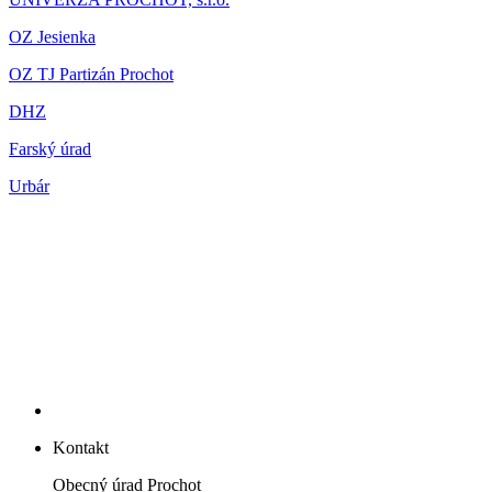
OZ Jesienka
OZ TJ Partizán Prochot
DHZ
Farský úrad
Urbár
Kontakt
Obecný úrad Prochot