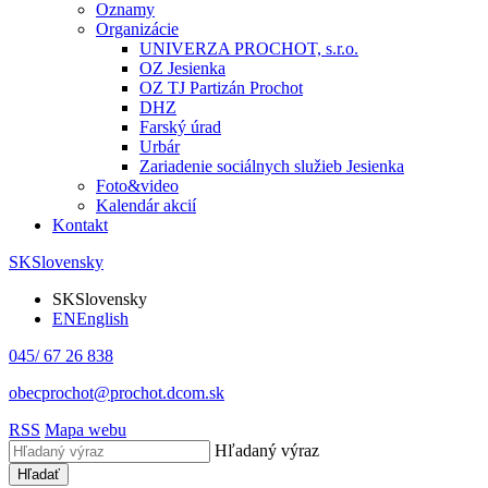
Oznamy
Organizácie
UNIVERZA PROCHOT, s.r.o.
OZ Jesienka
OZ TJ Partizán Prochot
DHZ
Farský úrad
Urbár
Zariadenie sociálnych služieb Jesienka
Foto&video
Kalendár akcií
Kontakt
SK
Slovensky
SK
Slovensky
EN
English
045/ 67 26 838
obecprochot@prochot.dcom.sk
RSS
Mapa webu
Hľadaný výraz
Hľadať