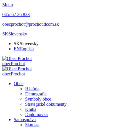
Menu
045/ 67 26 838
obecprochot@prochot.dcom.sk
SK
Slovensky
SK
Slovensky
EN
English
obec
Prochot
obec
Prochot
Obec
História
Demografia
Symboly obce
Strategické dokumenty
Kniha
Diplomovka
Samospráva
Starosta