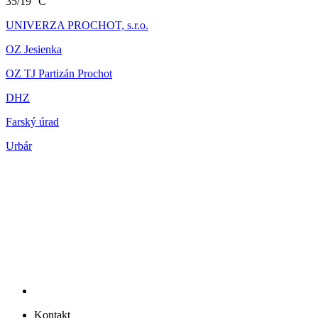
35/19 °C
UNIVERZA PROCHOT, s.r.o.
OZ Jesienka
OZ TJ Partizán Prochot
DHZ
Farský úrad
Urbár
Kontakt