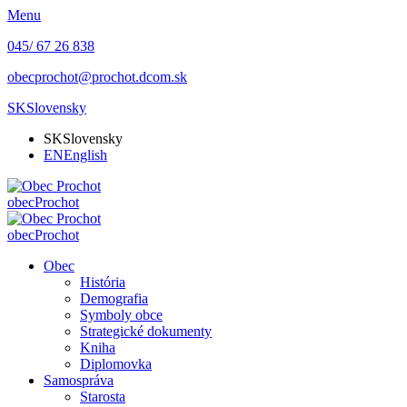
Menu
045/ 67 26 838
obecprochot@prochot.dcom.sk
SK
Slovensky
SK
Slovensky
EN
English
obec
Prochot
obec
Prochot
Obec
História
Demografia
Symboly obce
Strategické dokumenty
Kniha
Diplomovka
Samospráva
Starosta