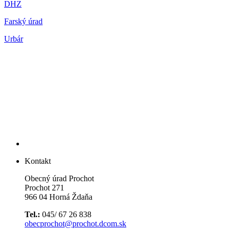
DHZ
Farský úrad
Urbár
Kontakt
Obecný úrad Prochot
Prochot 271
966 04 Horná Ždaňa
Tel.:
045/ 67 26 838
obecprochot@prochot.dcom.sk