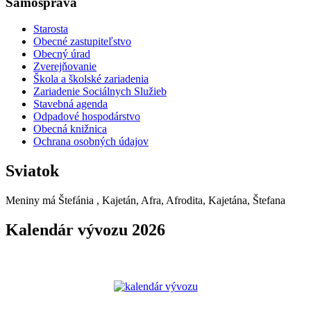
Samospráva
Starosta
Obecné zastupiteľstvo
Obecný úrad
Zverejňovanie
Škola a školské zariadenia
Zariadenie Sociálnych Služieb
Stavebná agenda
Odpadové hospodárstvo
Obecná knižnica
Ochrana osobných údajov
Sviatok
Meniny má
Štefánia
, Kajetán, Afra, Afrodita, Kajetána, Štefana
Kalendár vývozu 2026