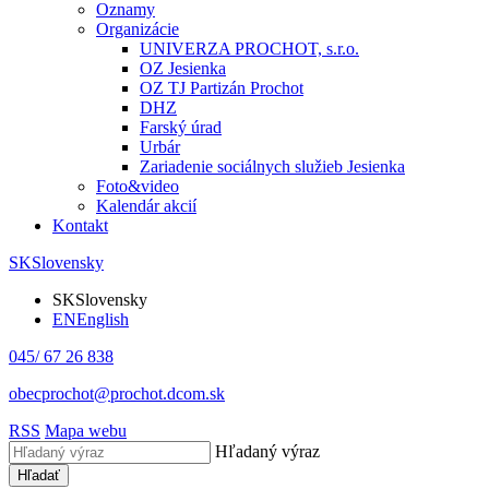
Oznamy
Organizácie
UNIVERZA PROCHOT, s.r.o.
OZ Jesienka
OZ TJ Partizán Prochot
DHZ
Farský úrad
Urbár
Zariadenie sociálnych služieb Jesienka
Foto&video
Kalendár akcií
Kontakt
SK
Slovensky
SK
Slovensky
EN
English
045/ 67 26 838
obecprochot@prochot.dcom.sk
RSS
Mapa webu
Hľadaný výraz
Hľadať