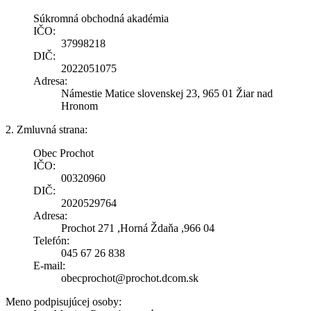
Súkromná obchodná akadémia
IČO:
37998218
DIČ:
2022051075
Adresa:
Námestie Matice slovenskej 23, 965 01 Žiar nad
Hronom
2. Zmluvná strana:
Obec Prochot
IČO:
00320960
DIČ:
2020529764
Adresa:
Prochot 271 ,Horná Ždaňa ,966 04
Telefón:
045 67 26 838
E-mail:
obecprochot@prochot.dcom.sk
Meno podpisujúcej osoby: