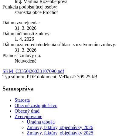
Ing. Martina Rozenbergová
Funkcia podpisujúcej osoby:
starostka obce Prochot
Dátum zverejnenia:
31. 3. 2026
Dátum účinnosti zmluvy:
1. 4. 2026
Dátum uzatvorenia/udelenia súhlasu s uzatvorením zmluvy:
31. 3. 2026
Platnosť zmluvy do:
Neuvedené
SKM_C3350i26033107090.pdf
Typ súboru: PDF dokument, Veľkosť: 399,25 kB
Samospráva
Starosta
Obecné zastupiteľstvo
Obecný úrad
Zverejňovanie
Úradná tabuľa
Zmluvy, faktúry, objednávky 2026
Zmluvy, faktúry, objednávky 2025