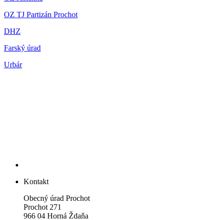
OZ TJ Partizán Prochot
DHZ
Farský úrad
Urbár
Kontakt
Obecný úrad Prochot
Prochot 271
966 04 Horná Ždaňa