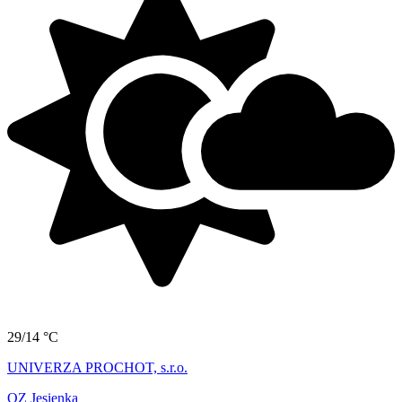
29/14 °C
UNIVERZA PROCHOT, s.r.o.
OZ Jesienka