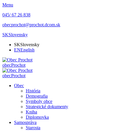
Menu
045/ 67 26 838
obecprochot@prochot.dcom.sk
SK
Slovensky
SK
Slovensky
EN
English
obec
Prochot
obec
Prochot
Obec
História
Demografia
Symboly obce
Strategické dokumenty
Kniha
Diplomovka
Samospráva
Starosta