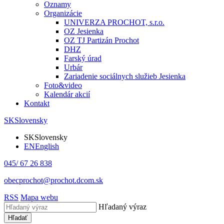
Oznamy
Organizácie
UNIVERZA PROCHOT, s.r.o.
OZ Jesienka
OZ TJ Partizán Prochot
DHZ
Farský úrad
Urbár
Zariadenie sociálnych služieb Jesienka
Foto&video
Kalendár akcií
Kontakt
SK
Slovensky
SK
Slovensky
EN
English
045/ 67 26 838
obecprochot@prochot.dcom.sk
RSS
Mapa webu
Hľadaný výraz
Hľadať