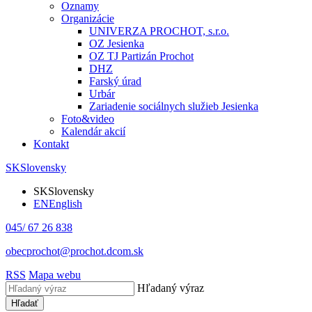
Oznamy
Organizácie
UNIVERZA PROCHOT, s.r.o.
OZ Jesienka
OZ TJ Partizán Prochot
DHZ
Farský úrad
Urbár
Zariadenie sociálnych služieb Jesienka
Foto&video
Kalendár akcií
Kontakt
SK
Slovensky
SK
Slovensky
EN
English
045/ 67 26 838
obecprochot@prochot.dcom.sk
RSS
Mapa webu
Hľadaný výraz
Hľadať