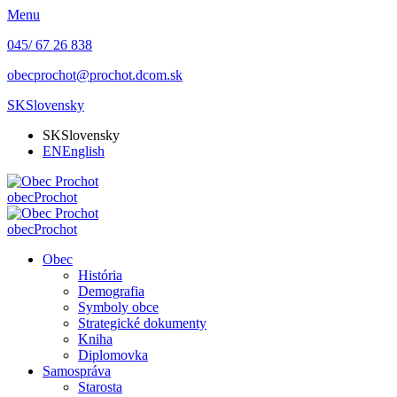
Menu
045/ 67 26 838
obecprochot@prochot.dcom.sk
SK
Slovensky
SK
Slovensky
EN
English
obec
Prochot
obec
Prochot
Obec
História
Demografia
Symboly obce
Strategické dokumenty
Kniha
Diplomovka
Samospráva
Starosta