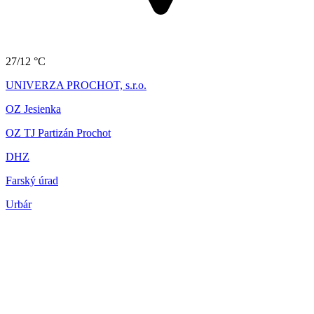
27/12 °C
UNIVERZA PROCHOT, s.r.o.
OZ Jesienka
OZ TJ Partizán Prochot
DHZ
Farský úrad
Urbár