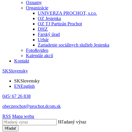
Oznamy
Organizácie
UNIVERZA PROCHOT, s.r.o.
OZ Jesienka
OZ TJ Partizán Prochot
DHZ
Farský úrad
Urbár
Zariadenie sociálnych služieb Jesienka
Foto&video
Kalendár akcií
Kontakt
SK
Slovensky
SK
Slovensky
EN
English
045/ 67 26 838
obecprochot@prochot.dcom.sk
RSS
Mapa webu
Hľadaný výraz
Hľadať