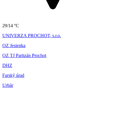
29/14 °C
UNIVERZA PROCHOT, s.r.o.
OZ Jesienka
OZ TJ Partizán Prochot
DHZ
Farský úrad
Urbár