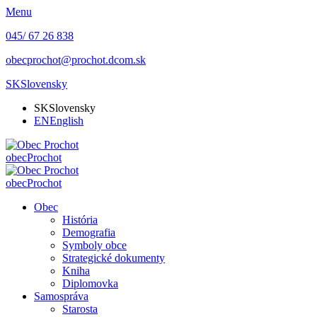
Menu
045/ 67 26 838
obecprochot@prochot.dcom.sk
SK
Slovensky
SK
Slovensky
EN
English
obec
Prochot
obec
Prochot
Obec
História
Demografia
Symboly obce
Strategické dokumenty
Kniha
Diplomovka
Samospráva
Starosta