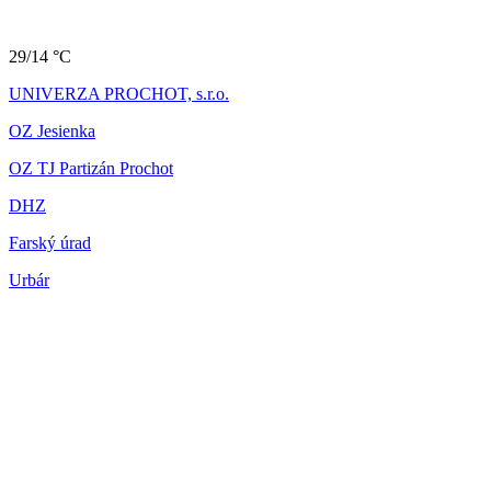
29/14 °C
UNIVERZA PROCHOT, s.r.o.
OZ Jesienka
OZ TJ Partizán Prochot
DHZ
Farský úrad
Urbár