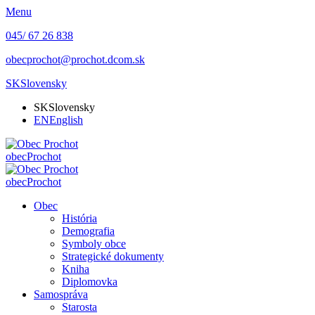
Menu
045/ 67 26 838
obecprochot@prochot.dcom.sk
SK
Slovensky
SK
Slovensky
EN
English
obec
Prochot
obec
Prochot
Obec
História
Demografia
Symboly obce
Strategické dokumenty
Kniha
Diplomovka
Samospráva
Starosta