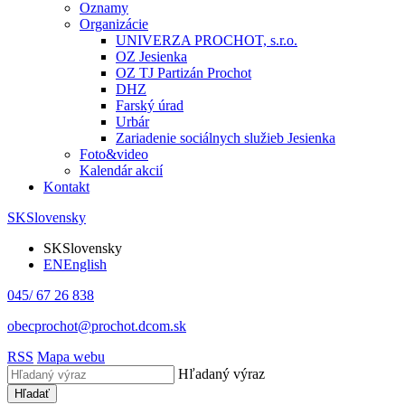
Oznamy
Organizácie
UNIVERZA PROCHOT, s.r.o.
OZ Jesienka
OZ TJ Partizán Prochot
DHZ
Farský úrad
Urbár
Zariadenie sociálnych služieb Jesienka
Foto&video
Kalendár akcií
Kontakt
SK
Slovensky
SK
Slovensky
EN
English
045/ 67 26 838
obecprochot@prochot.dcom.sk
RSS
Mapa webu
Hľadaný výraz
Hľadať